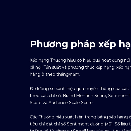
Phương pháp xếp h
Xếp hạng Thương hiệu có hiệu quả hoạt động nổi
xã hội. Tần suất và phương thức xếp hạng: xếp h
hàng & theo tháng/năm.
Đo lường so sánh hiệu quả truyền thông của các
theo các chỉ số: Brand Mention Score, Sentiment
Score và Audience Scale Score.
Các Thương hiệu xuất hiện trong bảng xếp hạng đ
tiêu chí đạt chỉ số Sentiment dương (>0). Số liệ
thống kê từ công cụ SocialHeat của YouNet Medi