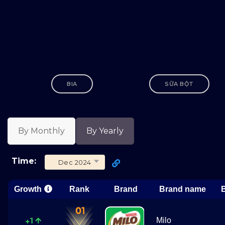
BIA
SỮA BỘT
By Monthly
By Yearly
Time:
Dec 2024
Growth
Rank
Brand
Brand name
Milo