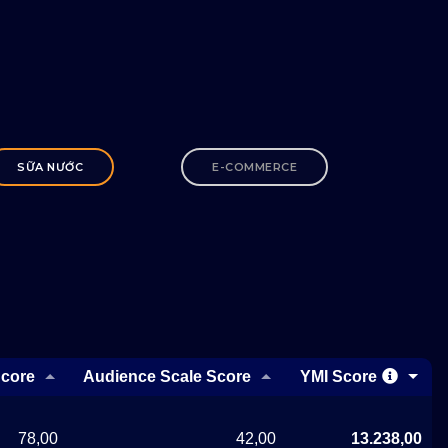
SỮA NƯỚC
E-COMMERCE
Score
Audience Scale Score
YMI Score
78,00
42,00
13.238,00