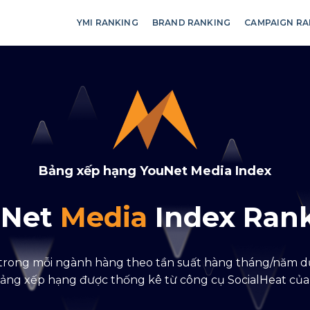
YMI RANKING
BRAND RANKING
CAMPAIGN RA
Bảng xếp hạng YouNet Media Index
uNet
Media
Index Ran
trong mỗi ngành hàng theo tần suất hàng tháng/năm dự
bảng xếp hạng được thống kê từ công cụ SocialHeat củ