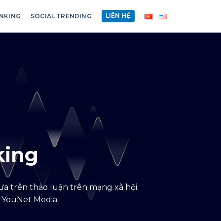
LIÊN HỆ
NKING
SOCIAL TRENDING
king
a trên thảo luận trên mạng xã hội.
a YouNet Media.