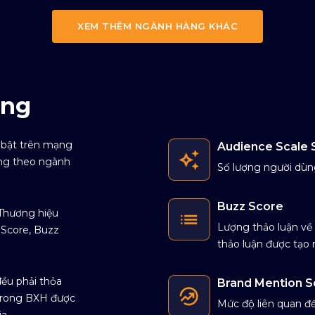
XEM THÊM NGÀNH HÀNG KHÁC
ạng
 bật trên mạng
Audience Scale 
ạng theo ngành
Số lượng người dùn
Buzz Score
 Thương hiệu
Lượng thảo luận về 
 Score, Buzz
thảo luận được tạo r
ều phải thỏa
Brand Mention S
u trong BXH được
Mức độ liên quan đế
a.